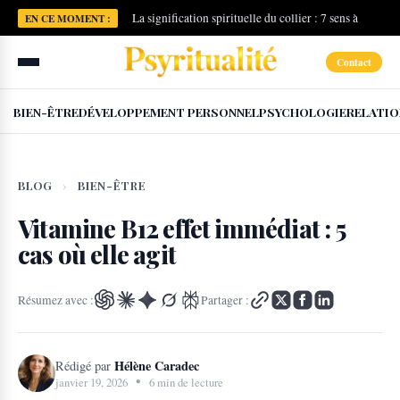
La signification spirituelle du collier : 7 sens à
EN CE MOMENT :
connaître
Contact
BIEN-ÊTRE
DÉVELOPPEMENT PERSONNEL
PSYCHOLOGIE
RELATIO
BLOG
›
BIEN-ÊTRE
Vitamine B12 effet immédiat : 5
cas où elle agit
Résumez avec :
Partager :
Hélène Caradec
Rédigé par
•
janvier 19, 2026
6 min de lecture