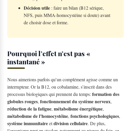
Décision utile
: faire un bilan (B12 sérique,
NFS, puis MMA-homocystéine si doute) avant
de choisir dose et forme.
Pourquoi l’effet n’est pas «
instantané »
Nous aimerions parfois qu’un complément agisse comme un
interrupteur. Or la B12, ou cobalamine, s’inscrit dans des
formation des
processus biologiques qui prennent du temps:
globules rouges
fonctionnement du système nerveux
,
,
réduction de la fatigue
métabolisme énergétique
,
,
métabolisme de l’homocystéine
fonctions psychologiques
,
,
système immunitaire
division cellulaire
et
. De plus,
l’organisme peut en stocker, notamment au niveau du foie, ce