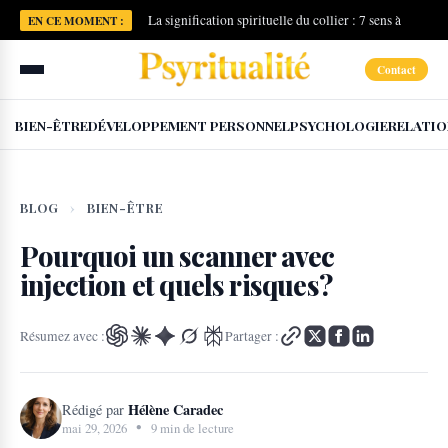
La signification spirituelle du collier : 7 sens à
EN CE MOMENT :
connaître
Contact
BIEN-ÊTRE
DÉVELOPPEMENT PERSONNEL
PSYCHOLOGIE
RELATIO
BLOG
›
BIEN-ÊTRE
Pourquoi un scanner avec
injection et quels risques?
Résumez avec :
Partager :
Hélène Caradec
Rédigé par
•
mai 29, 2026
9 min de lecture