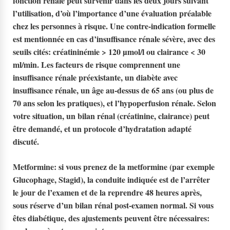
fonction rénale peut survenir dans les
deux jours
suivant
l’utilisation, d’où l’importance d’une évaluation préalable
chez les personnes à risque. Une contre-indication formelle
est mentionnée en cas d’insuffisance rénale sévère, avec des
seuils cités:
créatininémie > 120 µmol/l
ou
clairance < 30
ml/min
. Les facteurs de risque comprennent une
insuffisance rénale préexistante, un diabète avec
insuffisance rénale, un âge au-dessus de
65 ans
(ou plus de
70 ans
selon les pratiques), et l’hypoperfusion rénale. Selon
votre situation, un bilan rénal (créatinine, clairance) peut
être demandé, et un protocole d’hydratation adapté
discuté.
Metformine
: si vous prenez de la metformine (par exemple
Glucophage, Stagid), la conduite indiquée est de l’arrêter
le jour de l’examen
et de la reprendre
48 heures
après,
sous réserve d’un bilan rénal post-examen normal. Si vous
êtes diabétique, des ajustements peuvent être nécessaires: