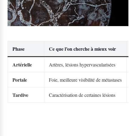
Phase
Ce que l’on cherche à mieux voir
Po
Artérielle
Artères, lésions hypervascularisées
Im
Portale
Foie, meilleure visibilité de métastases
Le
Tardive
Caractérisation de certaines lésions
Ob