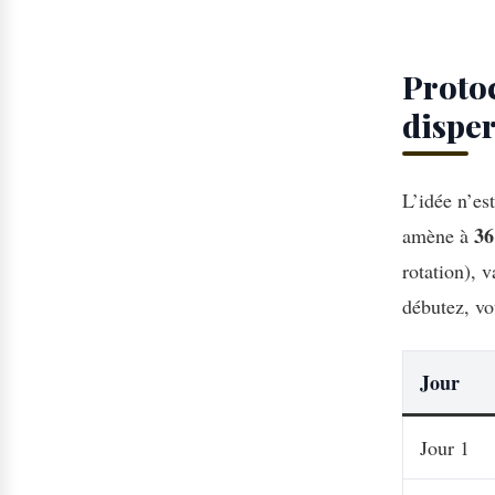
Protoc
dispe
L’idée n’est
36
amène à
rotation), v
débutez, vo
Jour
Jour 1