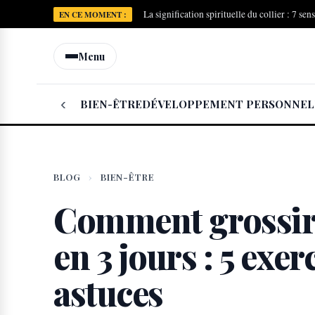
La signification spirituelle du collier : 7 sen
EN CE MOMENT :
Menu
‹
BIEN-ÊTRE
DÉVELOPPEMENT PERSONNEL
BLOG
›
BIEN-ÊTRE
Comment grossir l
en 3 jours : 5 exer
astuces