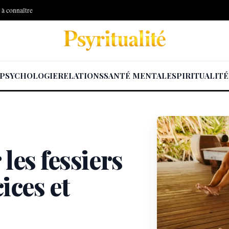
s à connaître
PSYCHOLOGIE
RELATIONS
SANTÉ MENTALE
SPIRITUALITÉ
es fessiers
cices et