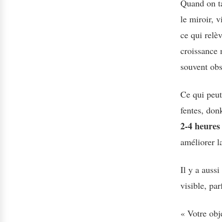
Quand on ta
le miroir, v
ce qui relè
croissance
souvent ob
Ce qui peut
fentes, don
2-4 heures
améliorer la
Il y a auss
visible, pa
« Votre obj