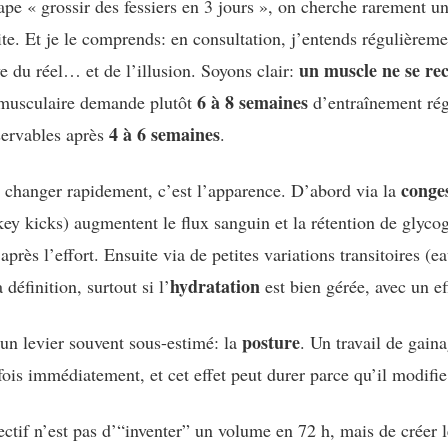
pe « grossir des fessiers en 3 jours », on cherche rarement 
ite. Et je le comprends: en consultation, j’entends régulièremen
un muscle ne se rec
ve du réel… et de l’illusion. Soyons clair:
6 à 8 semaines
 musculaire demande plutôt
d’entraînement rég
4 à 6 semaines
servables après
.
conge
 changer rapidement, c’est l’apparence. D’abord via la
key kicks) augmentent le flux sanguin et la rétention de glyco
après l’effort. Ensuite via de petites variations transitoires 
hydratation
 définition, surtout si l’
est bien gérée, avec un ef
posture
i un levier souvent sous-estimé: la
. Un travail de gain
rfois immédiatement, et cet effet peut durer parce qu’il modifie
ectif n’est pas d’“inventer” un volume en 72 h, mais de créer 