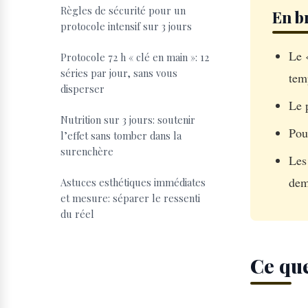
Règles de sécurité pour un
En b
protocole intensif sur 3 jours
Le 
Protocole 72 h « clé en main »: 12
séries par jour, sans vous
tem
disperser
Le 
Nutrition sur 3 jours: soutenir
Pou
l’effet sans tomber dans la
surenchère
Les
dem
Astuces esthétiques immédiates
et mesure: séparer le ressenti
du réel
Ce que