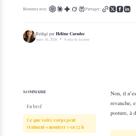
Résumez avec :
Partager :
Hélène Caradec
Rédigé par
•
mars 16, 2026
8 min de lecture
SOMMAIRE
Non, il n’e
revanche, e
En bref
posture, à 
Ce que votre corps peut
vraiment « montrer » en 72 h