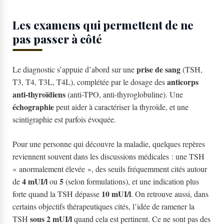
Les examens qui permettent de ne
pas passer à côté
prise de sang
Le diagnostic s’appuie d’abord sur une
(TSH,
anticorps
T3, T4, T3L, T4L), complétée par le dosage des
anti-thyroïdiens
(anti-TPO, anti-thyroglobuline). Une
échographie
peut aider à caractériser la thyroïde, et une
scintigraphie est parfois évoquée.
Pour une personne qui découvre la maladie, quelques repères
reviennent souvent dans les discussions médicales : une TSH
« anormalement élevée », des seuils fréquemment cités autour
4 mUI/l
5
de
ou
(selon formulations), et une indication plus
10 mUI/l
forte quand la TSH dépasse
. On retrouve aussi, dans
certains objectifs thérapeutiques cités, l’idée de ramener la
sous 2 mUI/l
TSH
quand cela est pertinent. Ce ne sont pas des