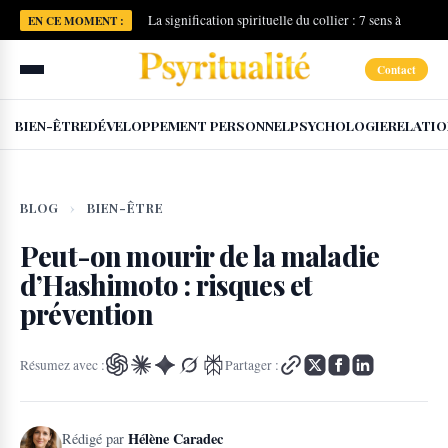
La signification spirituelle du collier : 7 sens à
EN CE MOMENT :
connaître
Contact
BIEN-ÊTRE
DÉVELOPPEMENT PERSONNEL
PSYCHOLOGIE
RELATIO
BLOG
›
BIEN-ÊTRE
Peut-on mourir de la maladie
d’Hashimoto : risques et
prévention
Résumez avec :
Partager :
Hélène Caradec
Rédigé par