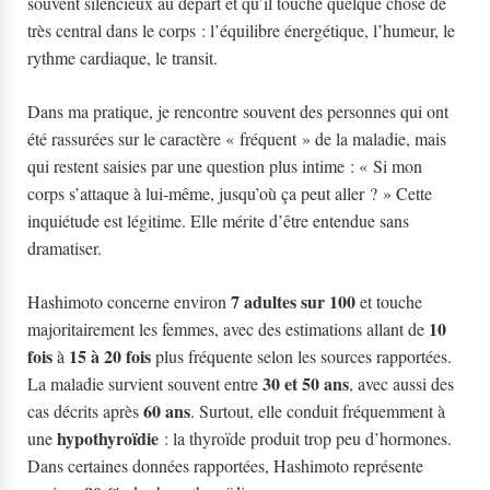
souvent silencieux au départ et qu’il touche quelque chose de
très central dans le corps : l’équilibre énergétique, l’humeur, le
rythme cardiaque, le transit.
Dans ma pratique, je rencontre souvent des personnes qui ont
été rassurées sur le caractère « fréquent » de la maladie, mais
qui restent saisies par une question plus intime : « Si mon
corps s’attaque à lui-même, jusqu’où ça peut aller ? » Cette
inquiétude est légitime. Elle mérite d’être entendue sans
dramatiser.
7 adultes sur 100
Hashimoto concerne environ
et touche
10
majoritairement les femmes, avec des estimations allant de
fois
15 à 20 fois
à
plus fréquente selon les sources rapportées.
30 et 50 ans
La maladie survient souvent entre
, avec aussi des
60 ans
cas décrits après
. Surtout, elle conduit fréquemment à
hypothyroïdie
une
: la thyroïde produit trop peu d’hormones.
Dans certaines données rapportées, Hashimoto représente