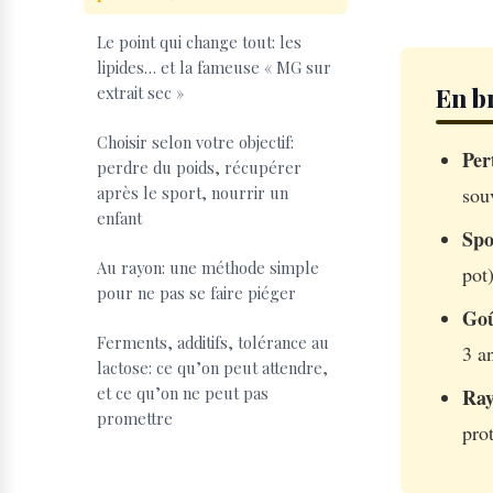
Le point qui change tout: les
lipides… et la fameuse « MG sur
En b
extrait sec »
Choisir selon votre objectif:
Per
perdre du poids, récupérer
sou
après le sport, nourrir un
enfant
Spo
Au rayon: une méthode simple
pot)
pour ne pas se faire piéger
Goû
Ferments, additifs, tolérance au
3 a
lactose: ce qu’on peut attendre,
et ce qu’on ne peut pas
Ra
promettre
pro