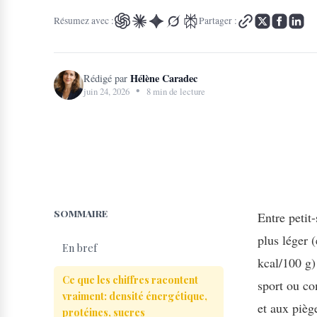
Résumez avec :
Partager :
Hélène Caradec
Rédigé par
•
juin 24, 2026
8 min de lecture
SOMMAIRE
Entre petit-
plus léger 
En bref
kcal/100 g)
Ce que les chiffres racontent
sport ou co
vraiment: densité énergétique,
et aux pièg
protéines, sucres