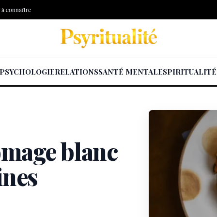
s à connaître
PSYCHOLOGIE
RELATIONS
SANTÉ MENTALE
SPIRITUALITÉ
romage blanc
ines