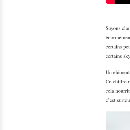
Soyons clai
énormément 
certains pet
certains sk
Un élément 
Ce chiffre 
cela nourri
c’est surto