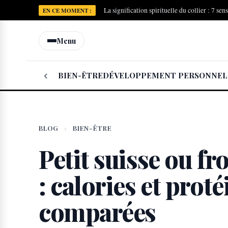
La signification spirituelle du collier : 7 sen
EN CE MOMENT :
Menu
‹
BIEN-ÊTRE
DÉVELOPPEMENT PERSONNEL
BLOG
›
BIEN-ÊTRE
Petit suisse ou f
: calories et proté
comparées