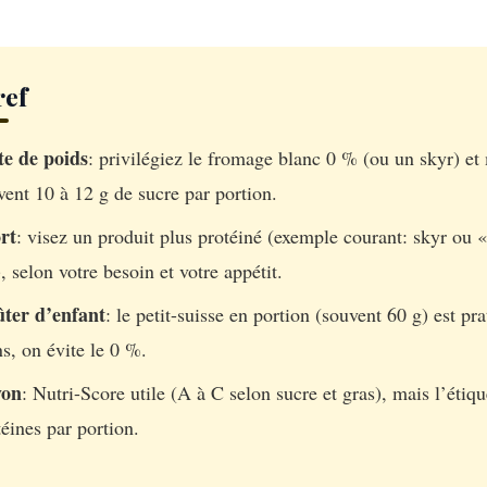
ref
te de poids
: privilégiez le fromage blanc 0 % (ou un skyr) et 
vent 10 à 12 g de sucre par portion.
rt
: visez un produit plus protéiné (exemple courant: skyr ou «
, selon votre besoin et votre appétit.
ter d’enfant
: le petit-suisse en portion (souvent 60 g) est pr
ns, on évite le 0 %.
yon
: Nutri-Score utile (A à C selon sucre et gras), mais l’étique
téines par portion.