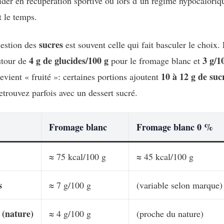
ider en récupération sportive ou lors d’un régime hypocaloriqu
 le temps.
sucres
uestion des
est souvent celle qui fait basculer le choix.
4 g de glucides/100 g
3 g/1
utour de
pour le fromage blanc et
10 à 12 g de suc
evient « fruité »: certaines portions ajoutent
etrouvez parfois avec un dessert sucré.
Fromage blanc
Fromage blanc 0 %
≈ 75 kcal/100 g
≈ 45 kcal/100 g
s
≈ 7 g/100 g
(variable selon marque)
 (nature)
≈ 4 g/100 g
(proche du nature)