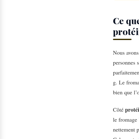
Ce que
protéi
Nous avons 
personnes s
parfaitemen
g. Le froma
bien que l’
proté
Côté
le fromage 
nettement p