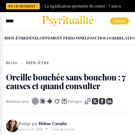
La signification spirituelle du collier : 7 sens à
EN CE MOMENT :
connaître
Contact
BIEN-ÊTRE
DÉVELOPPEMENT PERSONNEL
PSYCHOLOGIE
RELATIO
BLOG
›
BIEN-ÊTRE
Oreille bouchée sans bouchon : 7
causes et quand consulter
Résumez avec :
Partager :
Hélène Caradec
Rédigé par
•
janvier 24, 2026
7 min de lecture