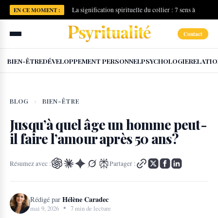
La signification spirituelle du collier : 7 sens à
EN CE MOMENT :
connaître
Contact
BIEN-ÊTRE
DÉVELOPPEMENT PERSONNEL
PSYCHOLOGIE
RELATIO
BLOG
›
BIEN-ÊTRE
Jusqu’à quel âge un homme peut-
il faire l’amour après 50 ans?
Résumez avec :
Partager :
Hélène Caradec
Rédigé par
•
mai 9, 2026
7 min de lecture