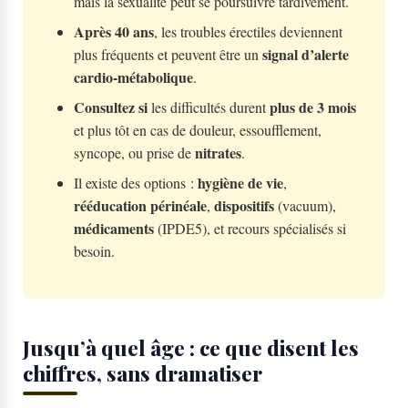
mais la sexualité peut se poursuivre tardivement.
Après 40 ans
, les troubles érectiles deviennent
signal d’alerte
plus fréquents et peuvent être un
cardio-métabolique
.
Consultez si
plus de 3 mois
les difficultés durent
et plus tôt en cas de douleur, essoufflement,
nitrates
syncope, ou prise de
.
hygiène de vie
Il existe des options :
,
rééducation périnéale
dispositifs
,
(vacuum),
médicaments
(IPDE5), et recours spécialisés si
besoin.
Jusqu’à quel âge : ce que disent les
chiffres, sans dramatiser