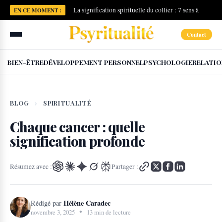
La signification spirituelle du collier : 7 sens à
EN CE MOMENT :
connaître
Contact
BIEN-ÊTRE
DÉVELOPPEMENT PERSONNEL
PSYCHOLOGIE
RELATIO
BLOG
›
SPIRITUALITÉ
Chaque cancer : quelle
signification profonde
Résumez avec :
Partager :
Hélène Caradec
Rédigé par
•
novembre 3, 2025
13 min de lecture