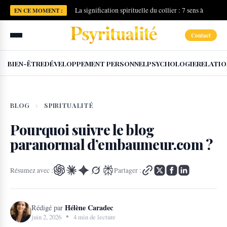
La signification spirituelle du collier : 7 sens à
EN CE MOMENT :
connaître
Contact
BIEN-ÊTRE
DÉVELOPPEMENT PERSONNEL
PSYCHOLOGIE
RELATIO
BLOG
›
SPIRITUALITÉ
Pourquoi suivre le blog
paranormal d’embaumeur.com ?
Résumez avec :
Partager :
Hélène Caradec
Rédigé par
•
juin 2, 2026
4 min de lecture