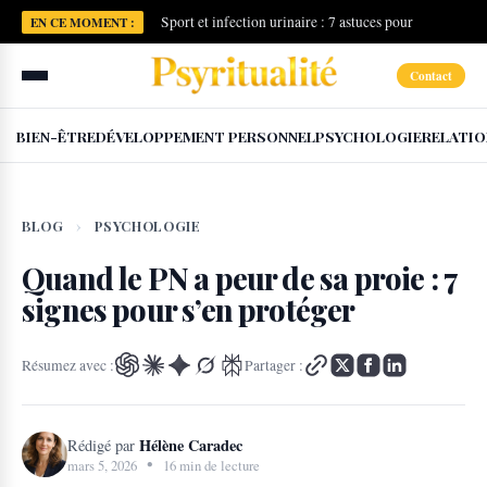
Sport et infection urinaire : 7 astuces pour
EN CE MOMENT :
reprendre sans risque
Contact
BIEN-ÊTRE
DÉVELOPPEMENT PERSONNEL
PSYCHOLOGIE
RELATIO
BLOG
›
PSYCHOLOGIE
Quand le PN a peur de sa proie : 7
signes pour s’en protéger
Résumez avec :
Partager :
Hélène Caradec
Rédigé par
•
mars 5, 2026
16 min de lecture