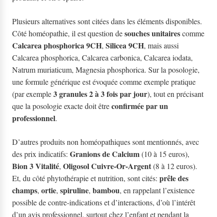
Plusieurs alternatives sont citées dans les éléments disponibles.
souches unitaires
Côté homéopathie, il est question de
comme
Calcarea phosphorica 9CH
Silicea 9CH
,
, mais aussi
Calcarea phosphorica, Calcarea carbonica, Calcarea iodata,
Natrum muriaticum, Magnesia phosphorica. Sur la posologie,
une formule générique est évoquée comme exemple pratique
3 granules 2 à 3 fois par jour
(par exemple
), tout en précisant
confirmée par un
que la posologie exacte doit être
professionnel
.
D’autres produits non homéopathiques sont mentionnés, avec
Granions de Calcium
des prix indicatifs:
(10 à 15 euros),
Bion 3 Vitalité
Oligosol Cuivre-Or-Argent
,
(8 à 12 euros).
prêle des
Et, du côté phytothérapie et nutrition, sont cités:
champs
ortie
spiruline
bambou
,
,
,
, en rappelant l’existence
possible de contre-indications et d’interactions, d’où l’intérêt
d’un avis professionnel, surtout chez l’enfant et pendant la