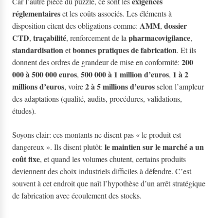
exigences
Car l’autre pièce du puzzle, ce sont les
réglementaires
et les coûts associés. Les éléments à
AMM
dossier
disposition citent des obligations comme:
,
CTD
traçabilité
pharmacovigilance
,
, renforcement de la
,
standardisation
bonnes pratiques de fabrication
et
. Et ils
200
donnent des ordres de grandeur de mise en conformité:
000 à 500 000 euros
500 000 à 1 million d’euros
1 à 2
,
,
millions d’euros
2 à 5 millions d’euros
, voire
selon l’ampleur
des adaptations (qualité, audits, procédures, validations,
études).
Soyons clair: ces montants ne disent pas « le produit est
le maintien sur le marché a un
dangereux ». Ils disent plutôt:
coût fixe
, et quand les volumes chutent, certains produits
deviennent des choix industriels difficiles à défendre. C’est
souvent à cet endroit que naît l’hypothèse d’un arrêt stratégique
de fabrication avec écoulement des stocks.