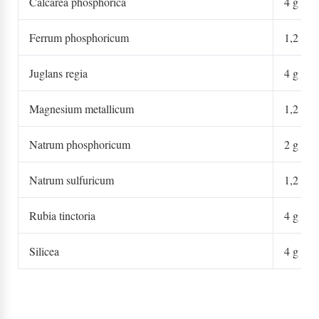
Calcarea phosphorica
4 g
Ferrum phosphoricum
1,2 g
Juglans regia
4 g
Magnesium metallicum
1,2 g
Natrum phosphoricum
2 g
Natrum sulfuricum
1,2 g
Rubia tinctoria
4 g
Silicea
4 g