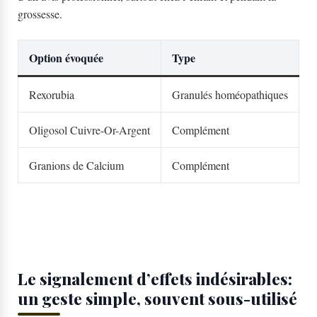
grossesse.
Option évoquée
Type
P
Rexorubia
Granulés homéopathiques
9
Oligosol Cuivre-Or-Argent
Complément
8
Granions de Calcium
Complément
1
Le signalement d’effets indésirables:
un geste simple, souvent sous-utilisé