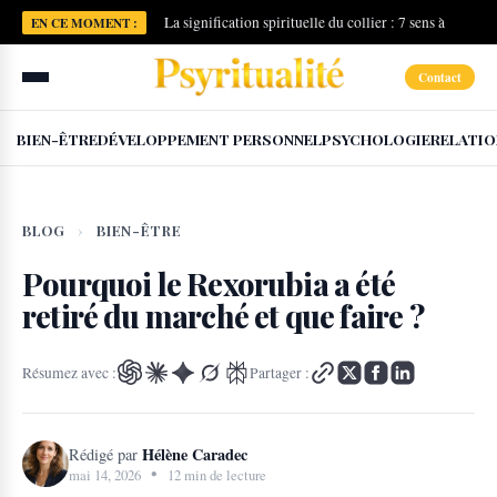
La signification spirituelle du collier : 7 sens à
EN CE MOMENT :
connaître
Contact
BIEN-ÊTRE
DÉVELOPPEMENT PERSONNEL
PSYCHOLOGIE
RELATIO
BLOG
›
BIEN-ÊTRE
Pourquoi le Rexorubia a été
retiré du marché et que faire ?
Résumez avec :
Partager :
Hélène Caradec
Rédigé par
•
mai 14, 2026
12 min de lecture