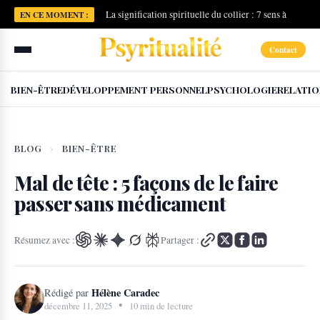
La signification spirituelle du collier : 7 sens à
EN CE MOMENT :
connaître
Contact
BIEN-ÊTRE
DÉVELOPPEMENT PERSONNEL
PSYCHOLOGIE
RELATIO
BLOG
›
BIEN-ÊTRE
Mal de tête : 5 façons de le faire
passer sans médicament
Résumez avec :
Partager :
Hélène Caradec
Rédigé par
•
décembre 11, 2025
10 min de lecture