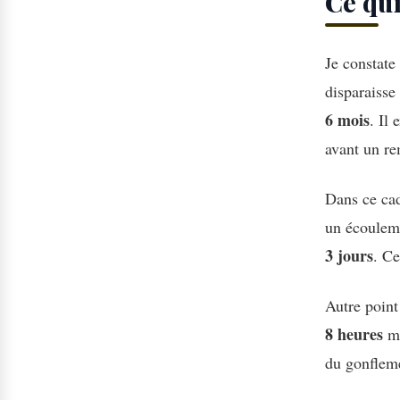
Ce qui
Je constate
disparaisse
6 mois
. Il
avant un re
Dans ce cad
un écoulem
3 jours
. Ce
Autre point 
8 heures
mê
du gonflemen