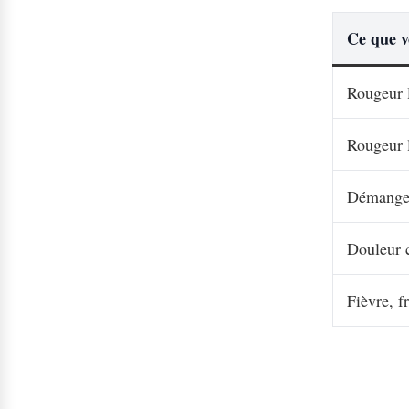
Ce que v
Rougeur l
Rougeur l
Démangeai
Douleur c
Fièvre, f