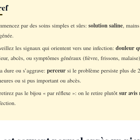
ref
solution saline
mencez par des soins simples et sûrs:
, mains
génée.
douleur q
veillez les signaux qui orientent vers une infection:
leur, abcès, ou symptômes généraux (fièvre, frissons, malaise)
perceur
ça dure ou s’aggrave:
si le problème persiste plus de 
heures ou si pus important ou abcès.
sur avis
etirez pas le bijou « par réflexe »: on le retire plutôt
fection.