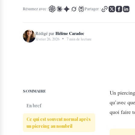
Résumez avec :
Partager :
Hélène Caradec
Rédigé par
•
février 26, 2026
7 min de lecture
SOMMAIRE
Un piercing
qu’avec que
En bref
quoi faire 
Ce qui est souvent normal après
un piercing au nombril