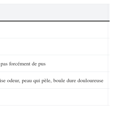
Plus com
Cicatrisa
Irritati
 pas forcément de pus
Réaction 
ise odeur, peau qui pèle, boule dure douloureuse
Infection
Signes s