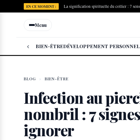
La signification spirituelle du collier : 7 sen
EN CE MOMENT :
Menu
‹
BIEN-ÊTRE
DÉVELOPPEMENT PERSONNEL
BLOG
›
BIEN-ÊTRE
Infection au pier
nombril : 7 signes
ignorer