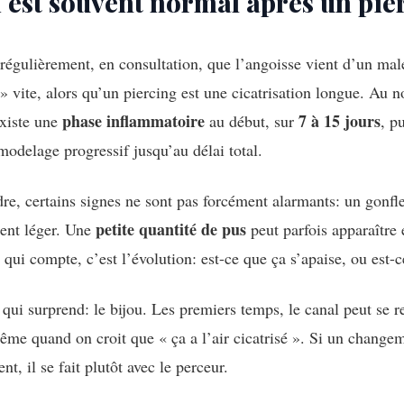
 est souvent normal après un pie
 régulièrement, en consultation, que l’angoisse vient d’un mal
 » vite, alors qu’un piercing est une cicatrisation longue. Au 
phase inflammatoire
7 à 15 jours
 existe une
au début, sur
, p
modelage progressif jusqu’au délai total.
re, certains signes ne sont pas forcément alarmants: un gonfle
petite quantité de pus
ent léger. Une
peut parfois apparaître
 qui compte, c’est l’évolution: est-ce que ça s’apaise, ou est-ce
qui surprend: le bijou. Les premiers temps, le canal peut se ref
me quand on croit que « ça a l’air cicatrisé ». Si un changem
t, il se fait plutôt avec le perceur.