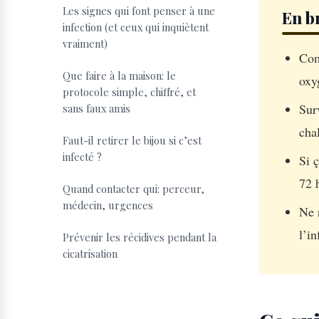
Les signes qui font penser à une
En b
infection (et ceux qui inquiètent
vraiment)
Com
Que faire à la maison: le
oxy
protocole simple, chiffré, et
Sur
sans faux amis
cha
Faut-il retirer le bijou si c’est
infecté ?
Si 
72 
Quand contacter qui: perceur,
médecin, urgences
Ne r
l’in
Prévenir les récidives pendant la
cicatrisation