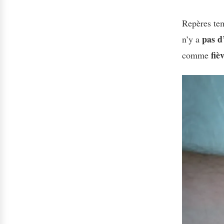
Repères tem
pas d
n’y a
fiè
comme