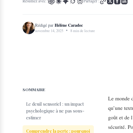
Résumez avec :
Partager :
Hélène Caradec
Rédigé par
•
novembre 14, 2025
8 min de lecture
SOMMAIRE
Le monde de
Le deuil sensoriel : un impact
qu’une text
psychologique à ne pas sous-
goût et de 
estimer
sécurité. P
Comprendre la perte : pourquoi