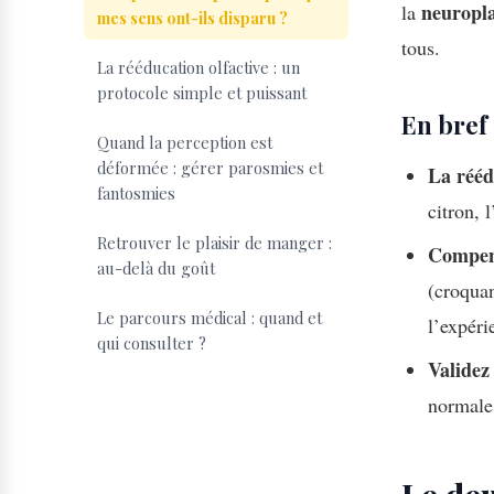
neuropla
la
mes sens ont-ils disparu ?
tous.
La rééducation olfactive : un
protocole simple et puissant
En bref 
Quand la perception est
déformée : gérer parosmies et
La réédu
fantosmies
citron, 
Retrouver le plaisir de manger :
Compens
au-delà du goût
(croquan
Le parcours médical : quand et
l’expéri
qui consulter ?
Validez 
normales