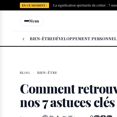
La signification spirituelle du collier : 7 sen
EN CE MOMENT :
Menu
‹
BIEN-ÊTRE
DÉVELOPPEMENT PERSONNEL
BLOG
›
BIEN-ÊTRE
Comment retrouve
nos 7 astuces clés