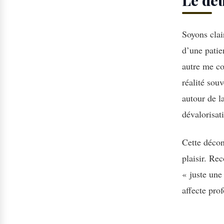
Le deu
Soyons clai
d’une patie
autre me co
réalité souv
autour de l
dévalorisat
Cette décon
plaisir. Rec
« juste une 
affecte pro