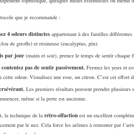
uipement sophistiqué, quelques huiles essentielles ou même de
otocole que je recommande :
sez 4 odeurs distinctes
appartenant à des familles différentes :
clou de girofle) et résineuse (eucalyptus, pin).
is par jour
(matin et soir), prenez le temps de sentir chaque 
 contentez pas de sentir passivement.
Fermez les yeux et es
à cette odeur. Visualisez une rose, un citron. C’est cet effort d
ersévérant.
Les premiers résultats peuvent prendre plusieurs se
mmencer, même si la perte est ancienne.
rétro-olfaction
t, la technique de la
est un excellent complém
cement par le nez. Cela force les arômes à remonter par l’arriè