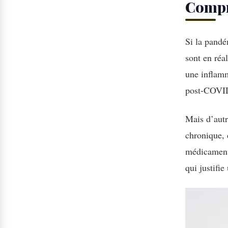
Compre
Si la pand
sont en réa
une inflamm
post-COVID,
Mais d’autr
chronique, 
médicaments
qui justifi