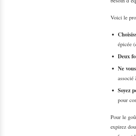
besoin d’éq
Voici le pr
Choisis
épicée (
Deux fo
Ne vous
associé 
Soyez p
pour co
Pour le goû
expirez dou