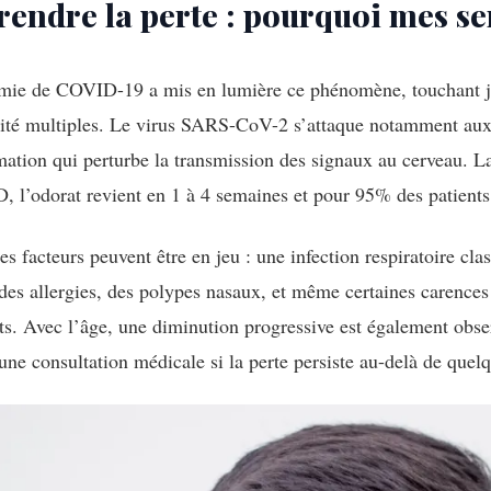
ndre la perte : pourquoi mes sen
émie de COVID-19 a mis en lumière ce phénomène, touchant ju
lité multiples. Le virus SARS-CoV-2 s’attaque notamment aux c
ation qui perturbe la transmission des signaux au cerveau. La
 l’odorat revient en 1 à 4 semaines et pour 95% des patients
es facteurs peuvent être en jeu : une infection respiratoire cl
des allergies, des polypes nasaux, et même certaines carences
. Avec l’âge, une diminution progressive est également observ
e une consultation médicale si la perte persiste au-delà de que