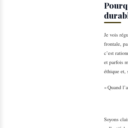
Pourqu
durabl
Je vois rég
frontale, p
c’est ration
et parfois 
éthique et,
« Quand l’a
Soyons clai