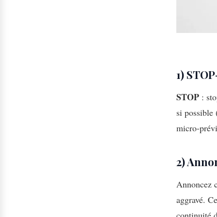
1) STO
STOP
: st
si possible
micro-prévi
2) Anno
Annoncez ce
aggravé. Ce
continuité d