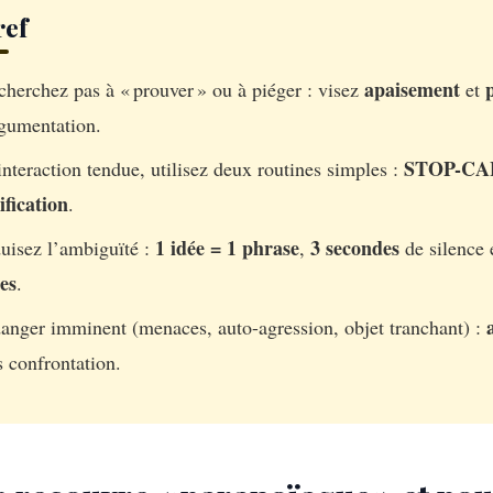
ref
apaisement
p
cherchez pas à « prouver » ou à piéger : visez
et
rgumentation.
STOP-C
interaction tendue, utilisez deux routines simples :
ification
.
1 idée = 1 phrase
3 secondes
uisez l’ambiguïté :
,
de silence 
es
.
danger imminent (menaces, auto-agression, objet tranchant) :
s confrontation.