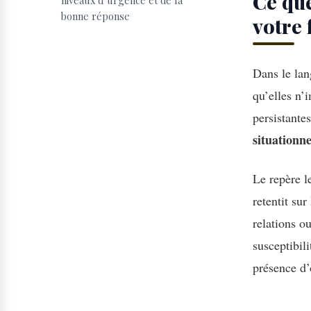
Ce qu
niveaux d’urgence et de la
bonne réponse
votre 
Dans le lang
qu’elles n’
persistantes
situationne
Le repère le
retentit su
relations o
susceptibil
présence d’