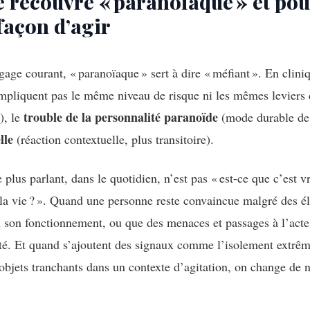
e recouvre « paranoïaque » et po
façon d’agir
age courant, « paranoïaque » sert à dire « méfiant ». En clinique
impliquent pas le même niveau de risque ni les mêmes leviers 
trouble de la personnalité paranoïde
), le
(mode durable de m
lle
(réaction contextuelle, plus transitoire).
 plus parlant, dans le quotidien, n’est pas « est-ce que c’est vr
r la vie ? ». Quand une personne reste convaincue malgré des é
u son fonctionnement, ou que des menaces et passages à l’acte
ité. Et quand s’ajoutent des signaux comme l’isolement extrê
objets tranchants dans un contexte d’agitation, on change de 