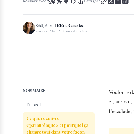
Résumez avec :
Partager :
Hélène Caradec
Rédigé par
•
mars 27, 2026
8 min de lecture
SOMMAIRE
Vouloir « d
et, surtout
En bref
l’escalade,
Ce que recouvre
« paranoïaque » et pourquoi ça
change tout dans votre façon