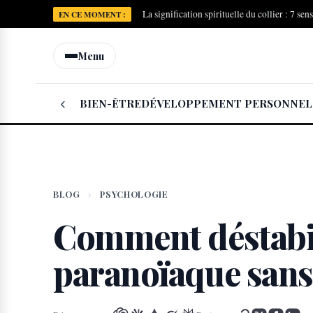
La signification spirituelle du collier : 7 sen
EN CE MOMENT :
Menu
‹
BIEN-ÊTRE
DÉVELOPPEMENT PERSONNEL
BLOG
›
PSYCHOLOGIE
Comment déstabi
paranoïaque sans 